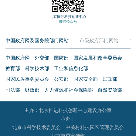
北京国际科技创新中心
微信公众号
中国政府网及国务院部门网站
市级政府部门网站
各
中国政府网
外交部
国防部
国家发展和改革委员会
教育部
科学技术部
工业和信息化部
国家民族事务委员会
公安部
国家安全部
民政部
司法部
财政部
人力资源和社会保障部
自然资源部
生态环境部
住房和城乡建设部
交通运输部
水利部
主办：北京推进科技创新中心建设办公室
农业农村部
商务部
文化和旅游部
承办：
国家卫生健康委员会
退役军人事务部
应急管理部
北京市科学技术委员会、中关村科技园区管理委员会
人民银行
审计署
国家语言文字工作委员会
北京市委宣传部