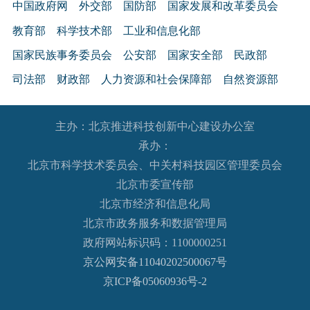
中国政府网
外交部
国防部
国家发展和改革委员会
教育部
科学技术部
工业和信息化部
国家民族事务委员会
公安部
国家安全部
民政部
司法部
财政部
人力资源和社会保障部
自然资源部
生态环境部
住房和城乡建设部
交通运输部
水利部
主办：北京推进科技创新中心建设办公室
农业农村部
商务部
文化和旅游部
承办：
国家卫生健康委员会
退役军人事务部
应急管理部
北京市科学技术委员会、中关村科技园区管理委员会
人民银行
审计署
国家语言文字工作委员会
北京市委宣传部
国家外国专家局
国家航天局
国家原子能机构
北京市经济和信息化局
北京市政务服务和数据管理局
国家海洋局
国家核安全局
政府网站标识码：1100000251
国务院国有资产监督管理委员会
海关总署
京公网安备11040202500067号
国家税务总局
国家市场监督管理总局
京ICP备05060936号-2
国家广播电视总局
国家体育总局
国家统计局