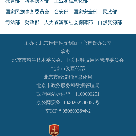
教育部
科学技术部
工业和信息化部
国家民族事务委员会
公安部
国家安全部
民政部
司法部
财政部
人力资源和社会保障部
自然资源部
生态环境部
住房和城乡建设部
交通运输部
水利部
主办：北京推进科技创新中心建设办公室
农业农村部
商务部
文化和旅游部
承办：
国家卫生健康委员会
退役军人事务部
应急管理部
北京市科学技术委员会、中关村科技园区管理委员会
人民银行
审计署
国家语言文字工作委员会
北京市委宣传部
国家外国专家局
国家航天局
国家原子能机构
北京市经济和信息化局
北京市政务服务和数据管理局
国家海洋局
国家核安全局
政府网站标识码：1100000251
国务院国有资产监督管理委员会
海关总署
京公网安备11040202500067号
国家税务总局
国家市场监督管理总局
京ICP备05060936号-2
国家广播电视总局
国家体育总局
国家统计局
国家国际发展合作署
国家医疗保障局
国务院参事室