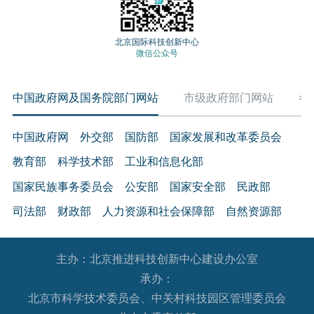
北京国际科技创新中心
微信公众号
中国政府网及国务院部门网站
市级政府部门网站
各
中国政府网
外交部
国防部
国家发展和改革委员会
教育部
科学技术部
工业和信息化部
国家民族事务委员会
公安部
国家安全部
民政部
司法部
财政部
人力资源和社会保障部
自然资源部
生态环境部
住房和城乡建设部
交通运输部
水利部
主办：北京推进科技创新中心建设办公室
农业农村部
商务部
文化和旅游部
承办：
国家卫生健康委员会
退役军人事务部
应急管理部
北京市科学技术委员会、中关村科技园区管理委员会
人民银行
审计署
国家语言文字工作委员会