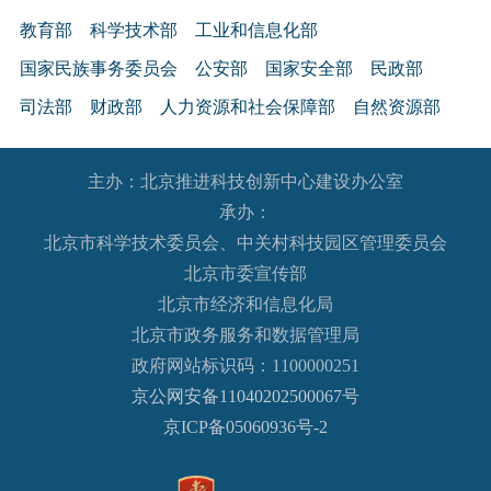
教育部
科学技术部
工业和信息化部
国家民族事务委员会
公安部
国家安全部
民政部
司法部
财政部
人力资源和社会保障部
自然资源部
生态环境部
住房和城乡建设部
交通运输部
水利部
主办：北京推进科技创新中心建设办公室
农业农村部
商务部
文化和旅游部
承办：
国家卫生健康委员会
退役军人事务部
应急管理部
北京市科学技术委员会、中关村科技园区管理委员会
人民银行
审计署
国家语言文字工作委员会
北京市委宣传部
国家外国专家局
国家航天局
国家原子能机构
北京市经济和信息化局
北京市政务服务和数据管理局
国家海洋局
国家核安全局
政府网站标识码：1100000251
国务院国有资产监督管理委员会
海关总署
京公网安备11040202500067号
国家税务总局
国家市场监督管理总局
京ICP备05060936号-2
国家广播电视总局
国家体育总局
国家统计局