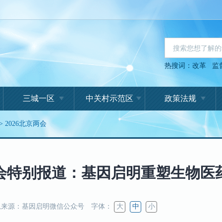
热搜词：
改革
监
三城一区
中关村示范区
政策法规
>
2026北京两会
京两会特别报道：基因启明重塑生物医
来源：基因启明微信公众号
字体：
大
中
小