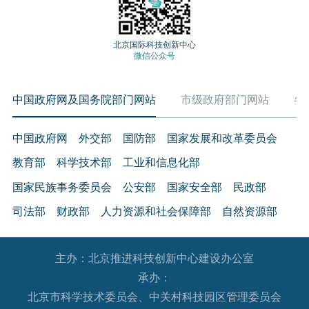
北京国际科技创新中心
微信公众号
中国政府网及国务院部门网站
市级政府部门网站
各
中国政府网
外交部
国防部
国家发展和改革委员会
教育部
科学技术部
工业和信息化部
国家民族事务委员会
公安部
国家安全部
民政部
司法部
财政部
人力资源和社会保障部
自然资源部
生态环境部
住房和城乡建设部
交通运输部
水利部
主办：北京推进科技创新中心建设办公室
农业农村部
商务部
文化和旅游部
承办：
国家卫生健康委员会
退役军人事务部
应急管理部
北京市科学技术委员会、中关村科技园区管理委员会
人民银行
审计署
国家语言文字工作委员会