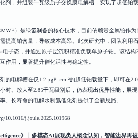
化剂，并组装千瓦级质子交换膜电解槽，实现了超低铂
EMWE）是绿氢制备的核心技术，目前依赖贵金属铂作为
需提高铂含量，导致成本高昂。此次研究中，团队利用
π电子态，并通过原子层沉积精准负载单原子铂。该结构
互作用，显著提升催化活性与稳定性。
解槽在仅1.2 μgPt cm⁻²的超低铂载量下，即可在2.02 V
0小时。放大至2.85千瓦级别后，仍表现出优异性能，展
率、长寿命的电解水制氢催化剂提供了全新思路。
10.1016/j.joule.2025.101968
ne Intelligence》丨多模态AI展现类人概念认知，智能边界再