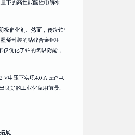
载量下的高性能酸性电解水
阴极催化剂。然而，传统铂/
石墨烯封装的钴镍合金铠甲
不仅优化了铂的氢吸附能，
电压下实现4.0 A cm⁻²电
现出良好的工业化应用前景。
被拓展