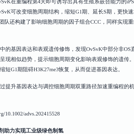
OvSvK在重编程第4天即可诱导出具有生殖系嵌合能力的iP
vSvK可改变细胞周期结构，缩短G1期、延长S期，更快
选，团队还构建了影响细胞周期的因子组合CCC，同样实现
的基因表达和表观遗传修饰，发现OvSvK中部分非OS直接
系呈现相似趋势，提示细胞周期变化影响表观修饰的遗传。结
缩短G1期阻碍H3K27me3恢复，从而促进基因表达。
K通过提升基因表达与调控细胞周期双重路径加速重编程的
/10.1002/advs.202415528
催化剂助力实现工业级绿色制氢