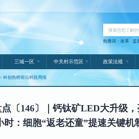
热搜词：
改革
监
三城一区
中关村示范区
政策法规
>
科创热榜前沿科技周报
点〔146〕｜钙钛矿LED大升级
万小时：细胞“返老还童”提速关键机