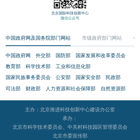
北京国际科技创新中心
微信公众号
中国政府网及国务院部门网站
市级政府部门网站
各
中国政府网
外交部
国防部
国家发展和改革委员会
教育部
科学技术部
工业和信息化部
国家民族事务委员会
公安部
国家安全部
民政部
司法部
财政部
人力资源和社会保障部
自然资源部
生态环境部
住房和城乡建设部
交通运输部
水利部
主办：北京推进科技创新中心建设办公室
农业农村部
商务部
文化和旅游部
承办：
国家卫生健康委员会
退役军人事务部
应急管理部
北京市科学技术委员会、中关村科技园区管理委员会
人民银行
审计署
国家语言文字工作委员会
北京市委宣传部