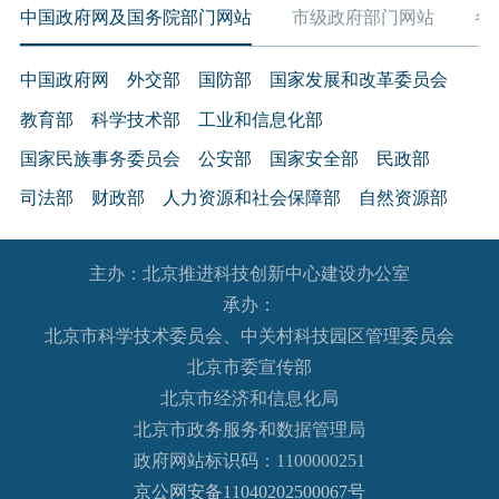
中国政府网及国务院部门网站
市级政府部门网站
各
中国政府网
外交部
国防部
国家发展和改革委员会
教育部
科学技术部
工业和信息化部
国家民族事务委员会
公安部
国家安全部
民政部
司法部
财政部
人力资源和社会保障部
自然资源部
生态环境部
住房和城乡建设部
交通运输部
水利部
主办：北京推进科技创新中心建设办公室
农业农村部
商务部
文化和旅游部
承办：
国家卫生健康委员会
退役军人事务部
应急管理部
北京市科学技术委员会、中关村科技园区管理委员会
人民银行
审计署
国家语言文字工作委员会
北京市委宣传部
国家外国专家局
国家航天局
国家原子能机构
北京市经济和信息化局
北京市政务服务和数据管理局
国家海洋局
国家核安全局
政府网站标识码：1100000251
国务院国有资产监督管理委员会
海关总署
京公网安备11040202500067号