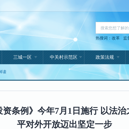
热搜词：
改革
监
三城一区
中关村示范区
政策法规
解读
资条例》今年7月1日施行 以法
平对外开放迈出坚定一步