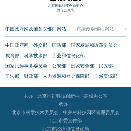
北京国际科技创新中心
微信公众号
中国政府网及国务院部门网站
市级政府部门网站
各
中国政府网
外交部
国防部
国家发展和改革委员会
教育部
科学技术部
工业和信息化部
国家民族事务委员会
公安部
国家安全部
民政部
司法部
财政部
人力资源和社会保障部
自然资源部
生态环境部
住房和城乡建设部
交通运输部
水利部
主办：北京推进科技创新中心建设办公室
农业农村部
商务部
文化和旅游部
承办：
国家卫生健康委员会
退役军人事务部
应急管理部
北京市科学技术委员会、中关村科技园区管理委员会
人民银行
审计署
国家语言文字工作委员会
北京市委宣传部
国家外国专家局
国家航天局
国家原子能机构
北京市经济和信息化局