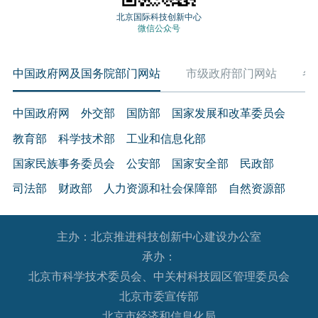
北京国际科技创新中心
微信公众号
中国政府网及国务院部门网站
市级政府部门网站
各
中国政府网
外交部
国防部
国家发展和改革委员会
教育部
科学技术部
工业和信息化部
国家民族事务委员会
公安部
国家安全部
民政部
司法部
财政部
人力资源和社会保障部
自然资源部
生态环境部
住房和城乡建设部
交通运输部
水利部
主办：北京推进科技创新中心建设办公室
农业农村部
商务部
文化和旅游部
承办：
国家卫生健康委员会
退役军人事务部
应急管理部
北京市科学技术委员会、中关村科技园区管理委员会
人民银行
审计署
国家语言文字工作委员会
北京市委宣传部
国家外国专家局
国家航天局
国家原子能机构
北京市经济和信息化局