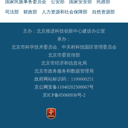
国家民族事务委员会
公安部
国家安全部
民政部
司法部
财政部
人力资源和社会保障部
自然资源部
生态环境部
住房和城乡建设部
交通运输部
水利部
主办：北京推进科技创新中心建设办公室
农业农村部
商务部
文化和旅游部
承办：
国家卫生健康委员会
退役军人事务部
应急管理部
北京市科学技术委员会、中关村科技园区管理委员会
人民银行
审计署
国家语言文字工作委员会
北京市委宣传部
国家外国专家局
国家航天局
国家原子能机构
北京市经济和信息化局
北京市政务服务和数据管理局
国家海洋局
国家核安全局
政府网站标识码：1100000251
国务院国有资产监督管理委员会
海关总署
京公网安备11040202500067号
国家税务总局
国家市场监督管理总局
京ICP备05060936号-2
国家广播电视总局
国家体育总局
国家统计局
国家国际发展合作署
国家医疗保障局
国务院参事室
国家机关事务管理局
国家认证认可监督管理委员会