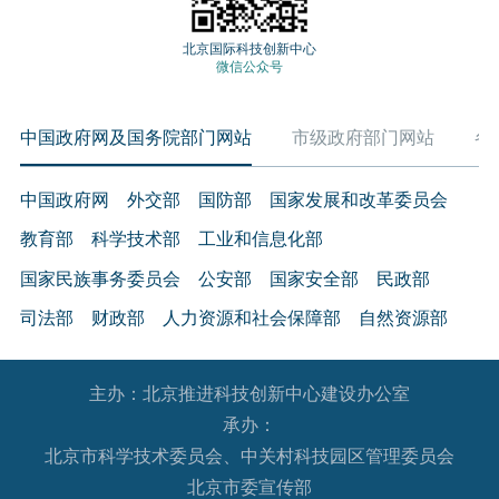
北京国际科技创新中心
微信公众号
中国政府网及国务院部门网站
市级政府部门网站
各
中国政府网
外交部
国防部
国家发展和改革委员会
教育部
科学技术部
工业和信息化部
国家民族事务委员会
公安部
国家安全部
民政部
司法部
财政部
人力资源和社会保障部
自然资源部
生态环境部
住房和城乡建设部
交通运输部
水利部
主办：北京推进科技创新中心建设办公室
农业农村部
商务部
文化和旅游部
承办：
国家卫生健康委员会
退役军人事务部
应急管理部
北京市科学技术委员会、中关村科技园区管理委员会
人民银行
审计署
国家语言文字工作委员会
北京市委宣传部