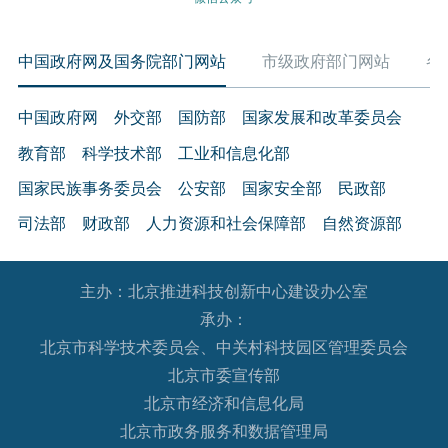
中国政府网及国务院部门网站
市级政府部门网站
各
中国政府网
外交部
国防部
国家发展和改革委员会
教育部
科学技术部
工业和信息化部
国家民族事务委员会
公安部
国家安全部
民政部
司法部
财政部
人力资源和社会保障部
自然资源部
生态环境部
住房和城乡建设部
交通运输部
水利部
主办：北京推进科技创新中心建设办公室
农业农村部
商务部
文化和旅游部
承办：
国家卫生健康委员会
退役军人事务部
应急管理部
北京市科学技术委员会、中关村科技园区管理委员会
人民银行
审计署
国家语言文字工作委员会
北京市委宣传部
国家外国专家局
国家航天局
国家原子能机构
北京市经济和信息化局
北京市政务服务和数据管理局
国家海洋局
国家核安全局