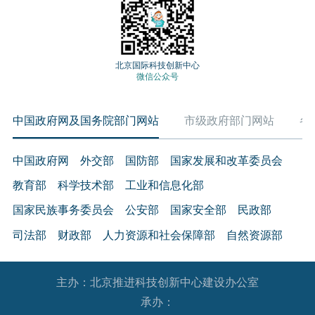
北京国际科技创新中心
微信公众号
中国政府网及国务院部门网站
市级政府部门网站
各
中国政府网
外交部
国防部
国家发展和改革委员会
教育部
科学技术部
工业和信息化部
国家民族事务委员会
公安部
国家安全部
民政部
司法部
财政部
人力资源和社会保障部
自然资源部
生态环境部
住房和城乡建设部
交通运输部
水利部
主办：北京推进科技创新中心建设办公室
农业农村部
商务部
文化和旅游部
承办：
国家卫生健康委员会
退役军人事务部
应急管理部