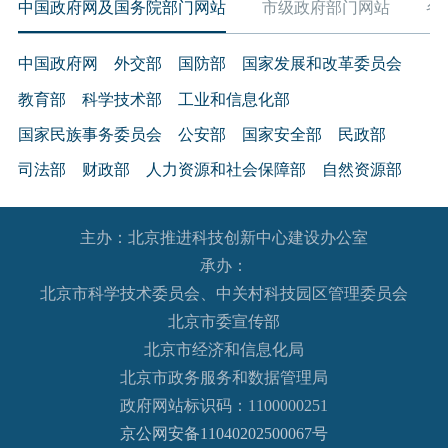
中国政府网及国务院部门网站
市级政府部门网站
各
中国政府网
外交部
国防部
国家发展和改革委员会
教育部
科学技术部
工业和信息化部
国家民族事务委员会
公安部
国家安全部
民政部
司法部
财政部
人力资源和社会保障部
自然资源部
生态环境部
住房和城乡建设部
交通运输部
水利部
主办：北京推进科技创新中心建设办公室
农业农村部
商务部
文化和旅游部
承办：
国家卫生健康委员会
退役军人事务部
应急管理部
北京市科学技术委员会、中关村科技园区管理委员会
人民银行
审计署
国家语言文字工作委员会
北京市委宣传部
国家外国专家局
国家航天局
国家原子能机构
北京市经济和信息化局
北京市政务服务和数据管理局
国家海洋局
国家核安全局
政府网站标识码：1100000251
国务院国有资产监督管理委员会
海关总署
京公网安备11040202500067号