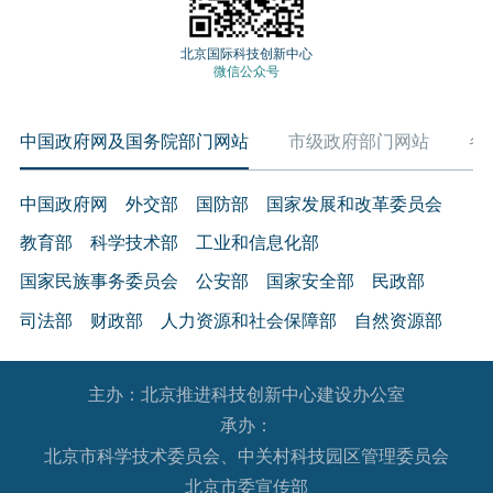
北京国际科技创新中心
微信公众号
中国政府网及国务院部门网站
市级政府部门网站
各
中国政府网
外交部
国防部
国家发展和改革委员会
教育部
科学技术部
工业和信息化部
国家民族事务委员会
公安部
国家安全部
民政部
司法部
财政部
人力资源和社会保障部
自然资源部
生态环境部
住房和城乡建设部
交通运输部
水利部
主办：北京推进科技创新中心建设办公室
农业农村部
商务部
文化和旅游部
承办：
国家卫生健康委员会
退役军人事务部
应急管理部
北京市科学技术委员会、中关村科技园区管理委员会
人民银行
审计署
国家语言文字工作委员会
北京市委宣传部