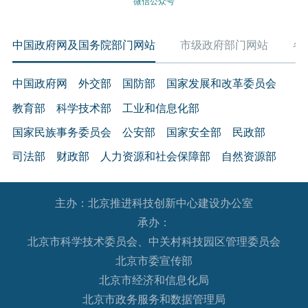
微信公众号
中国政府网及国务院部门网站
市级政府部门网站
各
中国政府网
外交部
国防部
国家发展和改革委员会
教育部
科学技术部
工业和信息化部
国家民族事务委员会
公安部
国家安全部
民政部
司法部
财政部
人力资源和社会保障部
自然资源部
生态环境部
住房和城乡建设部
交通运输部
水利部
主办：北京推进科技创新中心建设办公室
农业农村部
商务部
文化和旅游部
承办：
国家卫生健康委员会
退役军人事务部
应急管理部
北京市科学技术委员会、中关村科技园区管理委员会
人民银行
审计署
国家语言文字工作委员会
北京市委宣传部
国家外国专家局
国家航天局
国家原子能机构
北京市经济和信息化局
北京市政务服务和数据管理局
国家海洋局
国家核安全局