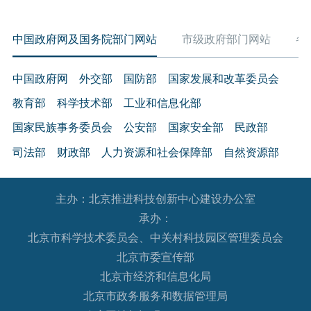
中国政府网及国务院部门网站
市级政府部门网站
各
中国政府网
外交部
国防部
国家发展和改革委员会
教育部
科学技术部
工业和信息化部
国家民族事务委员会
公安部
国家安全部
民政部
司法部
财政部
人力资源和社会保障部
自然资源部
生态环境部
住房和城乡建设部
交通运输部
水利部
主办：北京推进科技创新中心建设办公室
农业农村部
商务部
文化和旅游部
承办：
国家卫生健康委员会
退役军人事务部
应急管理部
北京市科学技术委员会、中关村科技园区管理委员会
人民银行
审计署
国家语言文字工作委员会
北京市委宣传部
国家外国专家局
国家航天局
国家原子能机构
北京市经济和信息化局
北京市政务服务和数据管理局
国家海洋局
国家核安全局