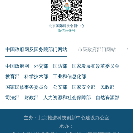
北京国际科技创新中心
微信公众号
中国政府网及国务院部门网站
市级政府部门网站
各
中国政府网
外交部
国防部
国家发展和改革委员会
教育部
科学技术部
工业和信息化部
国家民族事务委员会
公安部
国家安全部
民政部
司法部
财政部
人力资源和社会保障部
自然资源部
生态环境部
住房和城乡建设部
交通运输部
水利部
主办：北京推进科技创新中心建设办公室
农业农村部
商务部
文化和旅游部
承办：
国家卫生健康委员会
退役军人事务部
应急管理部