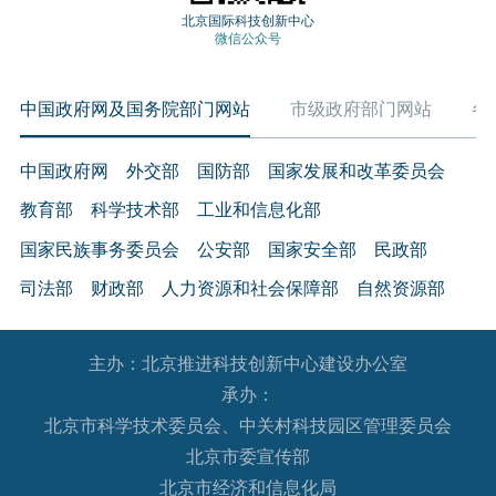
北京国际科技创新中心
微信公众号
中国政府网及国务院部门网站
市级政府部门网站
各
中国政府网
外交部
国防部
国家发展和改革委员会
教育部
科学技术部
工业和信息化部
国家民族事务委员会
公安部
国家安全部
民政部
司法部
财政部
人力资源和社会保障部
自然资源部
生态环境部
住房和城乡建设部
交通运输部
水利部
主办：北京推进科技创新中心建设办公室
农业农村部
商务部
文化和旅游部
承办：
国家卫生健康委员会
退役军人事务部
应急管理部
北京市科学技术委员会、中关村科技园区管理委员会
人民银行
审计署
国家语言文字工作委员会
北京市委宣传部
国家外国专家局
国家航天局
国家原子能机构
北京市经济和信息化局