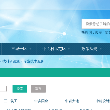
热搜词：
改革
监
三城一区
中关村示范区
政策法规
>
找科研设施
>
专业技术服务
搜索
重置
三一筑工
中实国金
中岩大地
中建设计