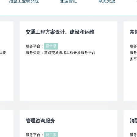
冶金工业研究院
北达智汇
卓思天成
易二零
易华录
知道创宇
神州数
苏试试验
赛迪顾问
通号工程
通
交通工程方案设计、建设和运维
常
经皮给药
基因组学智慧防控
FlagAI
服务平台：
易华录
服务
我要
服务类别：道路交通缓堵工程开放服务平台
服务
务平
管理咨询服务
消
服务平台：
易二零
服务