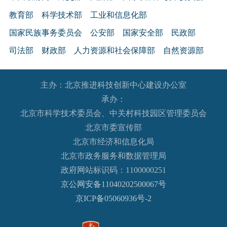
教育部
科学技术部
工业和信息化部
国家民族事务委员会
公安部
国家安全部
民政部
司法部
财政部
人力资源和社会保障部
自然资源部
生态环境部
住房和城乡建设部
交通运输部
水利部
主办：北京推进科技创新中心建设办公室
农业农村部
商务部
文化和旅游部
承办：
国家卫生健康委员会
退役军人事务部
应急管理部
北京市科学技术委员会、中关村科技园区管理委员会
人民银行
审计署
国家语言文字工作委员会
北京市委宣传部
国家外国专家局
国家航天局
国家原子能机构
北京市经济和信息化局
北京市政务服务和数据管理局
国家海洋局
国家核安全局
政府网站标识码：1100000251
国务院国有资产监督管理委员会
海关总署
京公网安备11040202500067号
国家税务总局
国家市场监督管理总局
京ICP备05060936号-2
国家广播电视总局
国家体育总局
国家统计局