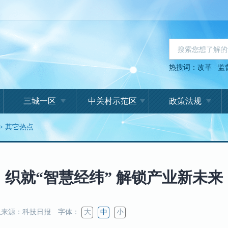
热搜词：
改革
监
三城一区
中关村示范区
政策法规
>
其它热点
织就“智慧经纬” 解锁产业新未来
来源：科技日报
字体：
大
中
小