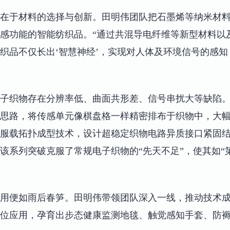
在于材料的选择与创新。田明伟团队把石墨烯等纳米材
感功能的智能纺织品。“通过共混导电纤维等新型材料以
织品不仅长出‘智慧神经’，实现对人体及环境信号的感
子织物存在分辨率低、曲面共形差、信号串扰大等缺陷
思路，将传感单元像棋盘格一样精密排布于织物中，大
服载拓扑成型技术，设计超稳定织物电路异质接口紧固
该系列突破克服了常规电子织物的“先天不足”，使其如“
用便如雨后春笋。田明伟带领团队深入一线，推动技术
位应用，孕育出步态健康监测地毯、触觉感知手套、防褥