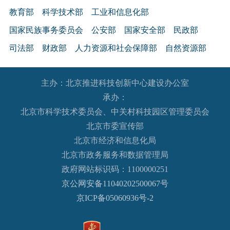
教育部
科学技术部
工业和信息化部
国家民族事务委员会
公安部
国家安全部
民政部
司法部
财政部
人力资源和社会保障部
自然资源部
生态环境部
住房和城乡建设部
交通运输部
水利部
主办：北京推进科技创新中心建设办公室
农业农村部
商务部
文化和旅游部
承办：
国家卫生健康委员会
退役军人事务部
应急管理部
北京市科学技术委员会、中关村科技园区管理委员会
人民银行
审计署
国家语言文字工作委员会
北京市委宣传部
国家外国专家局
国家航天局
国家原子能机构
北京市经济和信息化局
北京市政务服务和数据管理局
国家海洋局
国家核安全局
政府网站标识码：1100000251
国务院国有资产监督管理委员会
海关总署
京公网安备11040202500067号
国家税务总局
国家市场监督管理总局
京ICP备05060936号-2
国家广播电视总局
国家体育总局
国家统计局
国家国际发展合作署
国家医疗保障局
国务院参事室