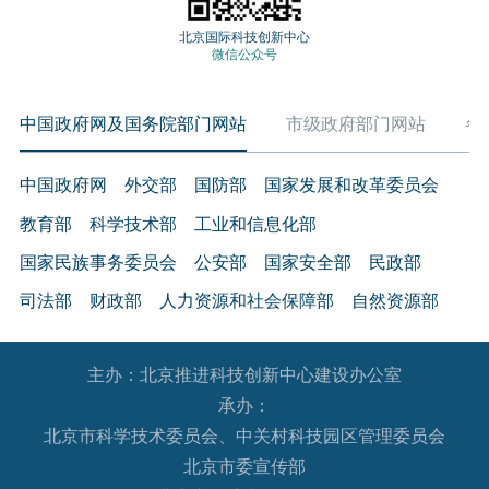
北京国际科技创新中心
微信公众号
中国政府网及国务院部门网站
市级政府部门网站
各
中国政府网
外交部
国防部
国家发展和改革委员会
教育部
科学技术部
工业和信息化部
国家民族事务委员会
公安部
国家安全部
民政部
司法部
财政部
人力资源和社会保障部
自然资源部
生态环境部
住房和城乡建设部
交通运输部
水利部
主办：北京推进科技创新中心建设办公室
农业农村部
商务部
文化和旅游部
承办：
国家卫生健康委员会
退役军人事务部
应急管理部
北京市科学技术委员会、中关村科技园区管理委员会
人民银行
审计署
国家语言文字工作委员会
北京市委宣传部