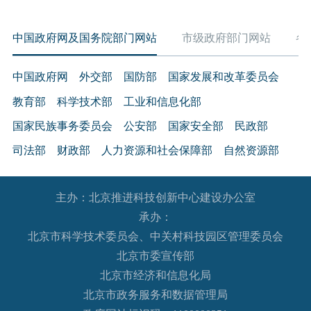
中国政府网及国务院部门网站
市级政府部门网站
各
中国政府网
外交部
国防部
国家发展和改革委员会
教育部
科学技术部
工业和信息化部
国家民族事务委员会
公安部
国家安全部
民政部
司法部
财政部
人力资源和社会保障部
自然资源部
生态环境部
住房和城乡建设部
交通运输部
水利部
主办：北京推进科技创新中心建设办公室
农业农村部
商务部
文化和旅游部
承办：
国家卫生健康委员会
退役军人事务部
应急管理部
北京市科学技术委员会、中关村科技园区管理委员会
人民银行
审计署
国家语言文字工作委员会
北京市委宣传部
国家外国专家局
国家航天局
国家原子能机构
北京市经济和信息化局
北京市政务服务和数据管理局
国家海洋局
国家核安全局