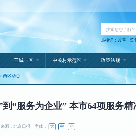
热搜词：
改革
监
三城一区
中关村示范区
政策法规
>
两区动态
”到“服务为企业” 本市64项服务
来源：北京日报
字体：
大
中
小