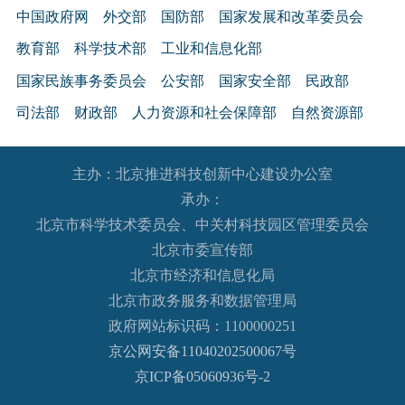
中国政府网
外交部
国防部
国家发展和改革委员会
教育部
科学技术部
工业和信息化部
国家民族事务委员会
公安部
国家安全部
民政部
司法部
财政部
人力资源和社会保障部
自然资源部
生态环境部
住房和城乡建设部
交通运输部
水利部
主办：北京推进科技创新中心建设办公室
农业农村部
商务部
文化和旅游部
承办：
国家卫生健康委员会
退役军人事务部
应急管理部
北京市科学技术委员会、中关村科技园区管理委员会
人民银行
审计署
国家语言文字工作委员会
北京市委宣传部
国家外国专家局
国家航天局
国家原子能机构
北京市经济和信息化局
北京市政务服务和数据管理局
国家海洋局
国家核安全局
政府网站标识码：1100000251
国务院国有资产监督管理委员会
海关总署
京公网安备11040202500067号
国家税务总局
国家市场监督管理总局
京ICP备05060936号-2
国家广播电视总局
国家体育总局
国家统计局