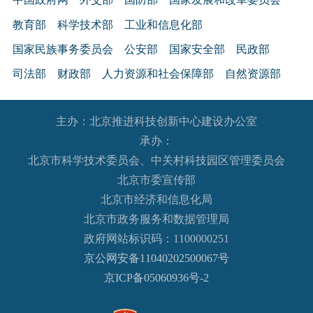
教育部
科学技术部
工业和信息化部
国家民族事务委员会
公安部
国家安全部
民政部
司法部
财政部
人力资源和社会保障部
自然资源部
生态环境部
住房和城乡建设部
交通运输部
水利部
主办：北京推进科技创新中心建设办公室
农业农村部
商务部
文化和旅游部
承办：
国家卫生健康委员会
退役军人事务部
应急管理部
北京市科学技术委员会、中关村科技园区管理委员会
人民银行
审计署
国家语言文字工作委员会
北京市委宣传部
国家外国专家局
国家航天局
国家原子能机构
北京市经济和信息化局
北京市政务服务和数据管理局
国家海洋局
国家核安全局
政府网站标识码：1100000251
国务院国有资产监督管理委员会
海关总署
京公网安备11040202500067号
国家税务总局
国家市场监督管理总局
京ICP备05060936号-2
国家广播电视总局
国家体育总局
国家统计局