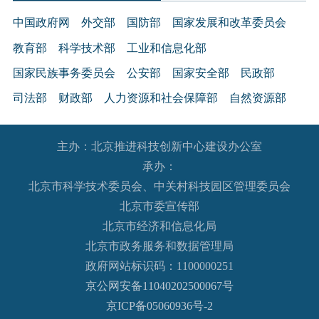
中国政府网
外交部
国防部
国家发展和改革委员会
教育部
科学技术部
工业和信息化部
国家民族事务委员会
公安部
国家安全部
民政部
司法部
财政部
人力资源和社会保障部
自然资源部
生态环境部
住房和城乡建设部
交通运输部
水利部
主办：北京推进科技创新中心建设办公室
农业农村部
商务部
文化和旅游部
承办：
国家卫生健康委员会
退役军人事务部
应急管理部
北京市科学技术委员会、中关村科技园区管理委员会
人民银行
审计署
国家语言文字工作委员会
北京市委宣传部
国家外国专家局
国家航天局
国家原子能机构
北京市经济和信息化局
北京市政务服务和数据管理局
国家海洋局
国家核安全局
政府网站标识码：1100000251
国务院国有资产监督管理委员会
海关总署
京公网安备11040202500067号
国家税务总局
国家市场监督管理总局
京ICP备05060936号-2