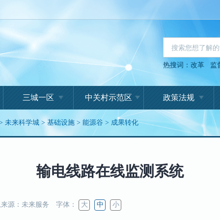
热搜词：
改革
监
三城一区
中关村示范区
政策法规
>
未来科学城
>
基础设施
>
能源谷
>
成果转化
输电线路在线监测系统
来源：未来服务
字体：
大
中
小