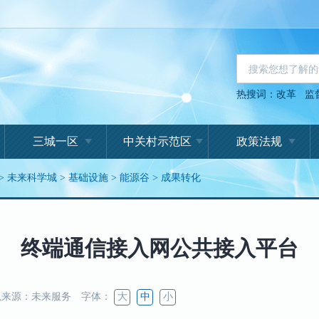
热搜词：
改革
监
三城一区
中关村示范区
政策法规
>
未来科学城
>
基础设施
>
能源谷
>
成果转化
终端通信接入网公共接入平台
来源：未来服务
字体：
大
中
小