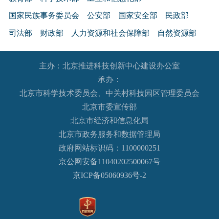
国家民族事务委员会
公安部
国家安全部
民政部
司法部
财政部
人力资源和社会保障部
自然资源部
生态环境部
住房和城乡建设部
交通运输部
水利部
主办：北京推进科技创新中心建设办公室
农业农村部
商务部
文化和旅游部
承办：
国家卫生健康委员会
退役军人事务部
应急管理部
北京市科学技术委员会、中关村科技园区管理委员会
人民银行
审计署
国家语言文字工作委员会
北京市委宣传部
国家外国专家局
国家航天局
国家原子能机构
北京市经济和信息化局
北京市政务服务和数据管理局
国家海洋局
国家核安全局
政府网站标识码：1100000251
国务院国有资产监督管理委员会
海关总署
京公网安备11040202500067号
国家税务总局
国家市场监督管理总局
京ICP备05060936号-2
国家广播电视总局
国家体育总局
国家统计局
国家国际发展合作署
国家医疗保障局
国务院参事室