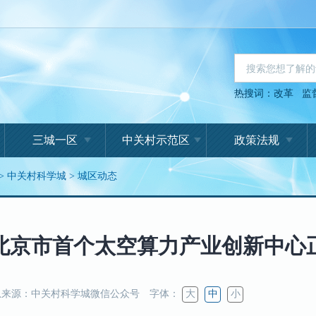
热搜词：
改革
监
三城一区
中关村示范区
政策法规
>
中关村科学城
>
城区动态
北京市首个太空算力产业创新中心
来源：中关村科学城微信公众号
字体：
大
中
小