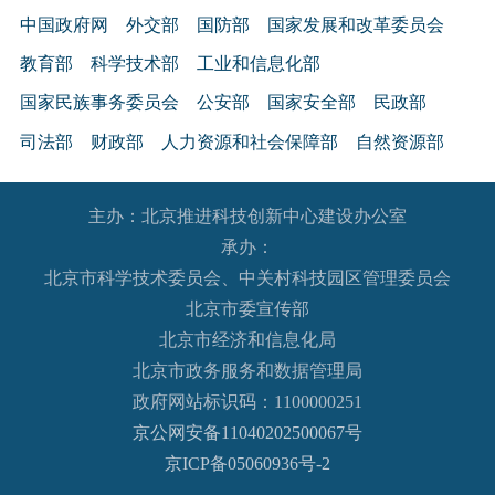
中国政府网
外交部
国防部
国家发展和改革委员会
教育部
科学技术部
工业和信息化部
国家民族事务委员会
公安部
国家安全部
民政部
司法部
财政部
人力资源和社会保障部
自然资源部
生态环境部
住房和城乡建设部
交通运输部
水利部
主办：北京推进科技创新中心建设办公室
农业农村部
商务部
文化和旅游部
承办：
国家卫生健康委员会
退役军人事务部
应急管理部
北京市科学技术委员会、中关村科技园区管理委员会
人民银行
审计署
国家语言文字工作委员会
北京市委宣传部
国家外国专家局
国家航天局
国家原子能机构
北京市经济和信息化局
北京市政务服务和数据管理局
国家海洋局
国家核安全局
政府网站标识码：1100000251
国务院国有资产监督管理委员会
海关总署
京公网安备11040202500067号
国家税务总局
国家市场监督管理总局
京ICP备05060936号-2
国家广播电视总局
国家体育总局
国家统计局