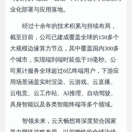
业化部署与应用落地。
经过十余年的技术积累与持续布局，
截至目前，公司已建成覆盖全球的150多个
大规模边缘算力节点，其中覆盖国内300多
个城市，实现端到端时延低于10毫秒。公
司累计服务全球超过6亿终端用户，下游应
用场景涵盖实时渲染、云游戏、云直播、
云电竞、云工作站、AI推理、自动驾驶、
具身智能以及各类智能终端等多个领域。
智领未来，云天畅想将深度契合国家
算力网络战略布局，以前瞻性的全球边缘