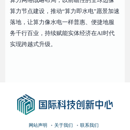
算力节点建设，推动“算力即水电”愿景加速
落地，让算力像水电一样普惠、便捷地服
务千行百业，持续赋能实体经济在AI时代
实现跨越式升级。
网站声明
关于我们
联系我们