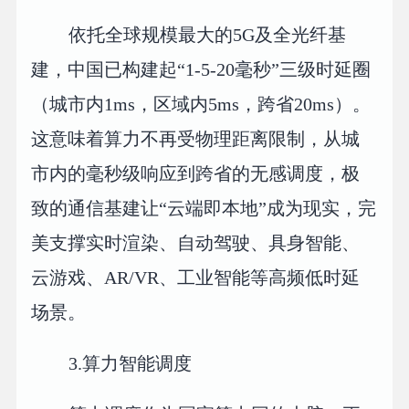
依托全球规模最大的5G及全光纤基
建，中国已构建起“1-5-20毫秒”三级时延圈
（城市内1ms，区域内5ms，跨省20ms）。
这意味着算力不再受物理距离限制，从城
市内的毫秒级响应到跨省的无感调度，极
致的通信基建让“云端即本地”成为现实，完
美支撑实时渲染、自动驾驶、具身智能、
云游戏、AR/VR、工业智能等高频低时延
场景。
3.算力智能调度