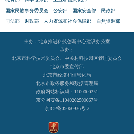
国家民族事务委员会
公安部
国家安全部
民政部
司法部
财政部
人力资源和社会保障部
自然资源部
生态环境部
住房和城乡建设部
交通运输部
水利部
主办：北京推进科技创新中心建设办公室
农业农村部
商务部
文化和旅游部
承办：
国家卫生健康委员会
退役军人事务部
应急管理部
北京市科学技术委员会、中关村科技园区管理委员会
人民银行
审计署
国家语言文字工作委员会
北京市委宣传部
国家外国专家局
国家航天局
国家原子能机构
北京市经济和信息化局
北京市政务服务和数据管理局
国家海洋局
国家核安全局
政府网站标识码：1100000251
国务院国有资产监督管理委员会
海关总署
京公网安备11040202500067号
国家税务总局
国家市场监督管理总局
京ICP备05060936号-2
国家广播电视总局
国家体育总局
国家统计局
国家国际发展合作署
国家医疗保障局
国务院参事室