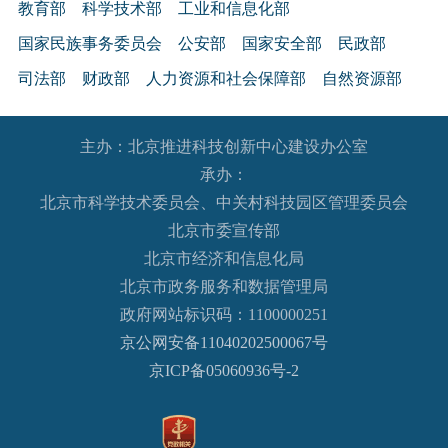
教育部
科学技术部
工业和信息化部
国家民族事务委员会
公安部
国家安全部
民政部
司法部
财政部
人力资源和社会保障部
自然资源部
生态环境部
住房和城乡建设部
交通运输部
水利部
主办：北京推进科技创新中心建设办公室
农业农村部
商务部
文化和旅游部
承办：
国家卫生健康委员会
退役军人事务部
应急管理部
北京市科学技术委员会、中关村科技园区管理委员会
人民银行
审计署
国家语言文字工作委员会
北京市委宣传部
国家外国专家局
国家航天局
国家原子能机构
北京市经济和信息化局
北京市政务服务和数据管理局
国家海洋局
国家核安全局
政府网站标识码：1100000251
国务院国有资产监督管理委员会
海关总署
京公网安备11040202500067号
国家税务总局
国家市场监督管理总局
京ICP备05060936号-2
国家广播电视总局
国家体育总局
国家统计局
国家国际发展合作署
国家医疗保障局
国务院参事室