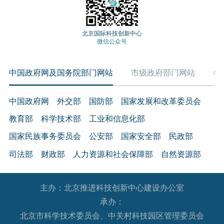
北京国际科技创新中心
微信公众号
中国政府网及国务院部门网站
市级政府部门网站
各
中国政府网
外交部
国防部
国家发展和改革委员会
教育部
科学技术部
工业和信息化部
国家民族事务委员会
公安部
国家安全部
民政部
司法部
财政部
人力资源和社会保障部
自然资源部
生态环境部
住房和城乡建设部
交通运输部
水利部
主办：北京推进科技创新中心建设办公室
农业农村部
商务部
文化和旅游部
承办：
国家卫生健康委员会
退役军人事务部
应急管理部
北京市科学技术委员会、中关村科技园区管理委员会