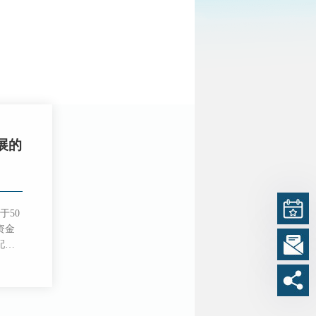
展的
于50
资金
配了
等多
发
，为
。