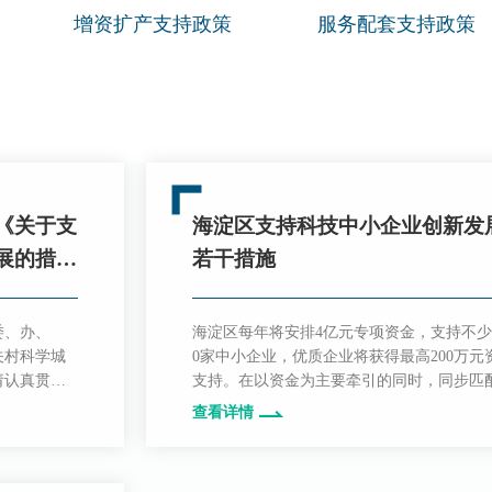
增资扩产支持政策
服务配套支持政策
《关于支
海淀区支持科技中小企业创新发
展的措
若干措施
委、办、
海淀区每年将安排4亿元专项资金，支持不少
关村科学城
0家中小企业，优质企业将获得最高200万元
请认真贯彻
支持。在以资金为主要牵引的同时，同步匹
关于支持中
权益保障、融资贷款、人才培育、应用场景
查看详情
）>的通
方面资源，引导中小企业在创新能力、国际
废止。
展、专业能力、高速成长等多维度加速发展
国际科技创新中心核心区建设提供源源动力