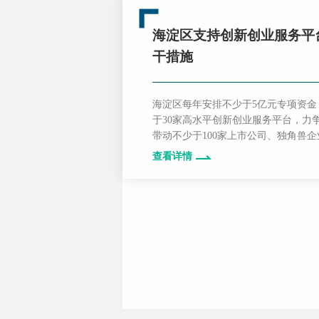
海淀区支持创新创业服务平
干措施
海淀区每年安排不少于5亿元专项资金
于30家高水平创新创业服务平台，力争到
带动不少于100家上市公司、独角兽
军企业，辐射不少于5万家初创科技企
查看详情
干全球领先的产业集群。政策重点支
验证、项目孵化、资源整合、人才培
业服务平台的发展，是新时期推进北
创新中心核心区建设的重要举措，将
来产业创新组织方式发展变革的积极
北京国际科技创新中心建设和海淀区
产力发挥示范引领作用。