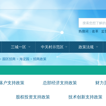
热搜词：
改革
监
三城一区
中关村示范区
政策法规
>
园区招商
>
海淀园
>
招商政策
落户支持政策
总部经济支持政策
财力
股权投资支持政策
技术创新支持政策