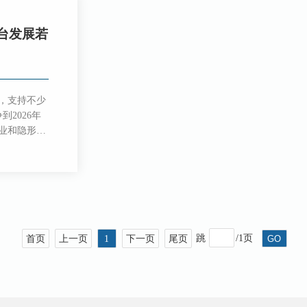
台发展若
，支持不少
2026年
企业和隐形冠
业，形成若
持提供概念
养等创新创
京国际科技
成为引领未
探索，并为
构建新质生
跳
/
1
页
GO
首页
上一页
1
下一页
尾页