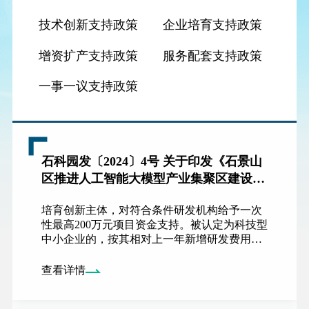
技术创新支持政策
企业培育支持政策
增资扩产支持政策
服务配套支持政策
一事一议支持政策
石科园发〔2024〕4号 关于印发《石景山
区推进人工智能大模型产业集聚区建设发
展支持办法》的通知
培育创新主体，对符合条件研发机构给予一次
性最高200万元项目资金支持。被认定为科技型
中小企业的，按其相对上一年新增研发费用的
5%给予支持，最高支持金额50万元；支持应用
场景建设，单个项目支持金额不超过200万元；
查看详情
优化创新生态，支持企业、高校院所、创投机
构等在我区建设创业服务机构，促进科技企业