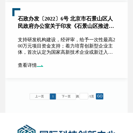
孵化高质量发展，提升区域创新创业孵化服务
水平。单个机构奖励总额最高不超过100万元。
石政办发〔2022〕6号 北京市石景山区人
民政府办公室关于印发《石景山区推进国
际科技创新中心建设加快创新发展支持办
支持研发机构建设，经评审，给予一次性最高2
法》的通知
00万元项目资金支持；着力培育创新型企业主
体，首次认定为国家高新技术企业或新迁入的
给予30万元奖励；支持应用场景建设，经评
审，单个项目支持金额不超过200万元。加快科
查看详情
技成果转化，经评审，单个项目支持金额不超
过200万元；支持企业、高校院所、创投机构等
在我区建设创业服务机构，促进科技企业孵化
高质量发展，提升区域创新创业孵化服务水
平。单个机构奖励总额最高不超过100万元；支
GO
上一页
1
下一页
跳
/
1
页
持企业或社会组织在我区举办包括但不限于创
新创业大赛、高端论坛等有影响力的科技创新
活动，根据参加企业数量、活动影响力和实际
效果等，对组织方按实际支出费用30%给予最
高不超过100万元的补贴。