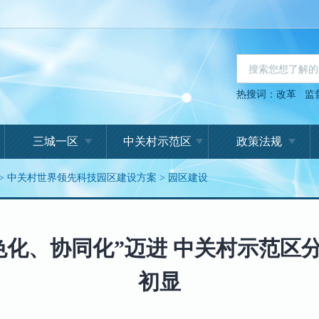
热搜词：
改革
监
三城一区
中关村示范区
政策法规
>
中关村世界领先科技园区建设方案
>
园区建设
色化、协同化”迈进 中关村示范区
初显