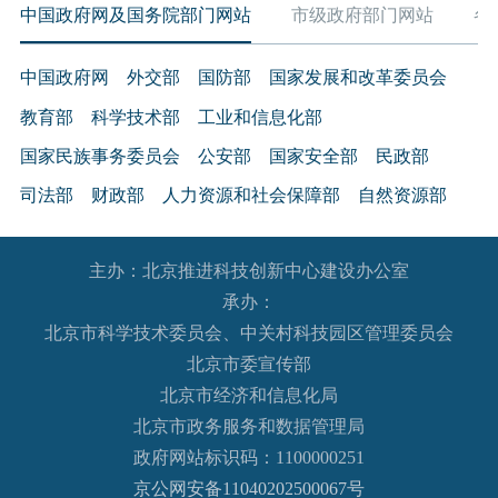
中国政府网及国务院部门网站
市级政府部门网站
各
中国政府网
外交部
国防部
国家发展和改革委员会
教育部
科学技术部
工业和信息化部
国家民族事务委员会
公安部
国家安全部
民政部
司法部
财政部
人力资源和社会保障部
自然资源部
生态环境部
住房和城乡建设部
交通运输部
水利部
主办：北京推进科技创新中心建设办公室
农业农村部
商务部
文化和旅游部
承办：
国家卫生健康委员会
退役军人事务部
应急管理部
北京市科学技术委员会、中关村科技园区管理委员会
人民银行
审计署
国家语言文字工作委员会
北京市委宣传部
国家外国专家局
国家航天局
国家原子能机构
北京市经济和信息化局
北京市政务服务和数据管理局
国家海洋局
国家核安全局
政府网站标识码：1100000251
国务院国有资产监督管理委员会
海关总署
京公网安备11040202500067号