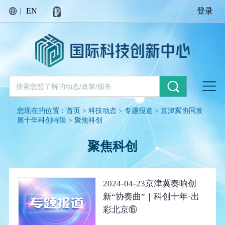
|
EN
|
登录
您现在的位置：
首页
>
科技动态
>
专题报道
>
京津冀协同发
展十年科创特辑
>
聚焦科创
聚焦科创
2024-04-23
京津冀奏响创
新“协奏曲”｜科创十年·出
彩北京⑮