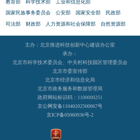
教育部
科学技术部
工业和信息化部
国家民族事务委员会
公安部
国家安全部
民政部
司法部
财政部
人力资源和社会保障部
自然资源部
生态环境部
住房和城乡建设部
交通运输部
水利部
主办：北京推进科技创新中心建设办公室
农业农村部
商务部
文化和旅游部
承办：
国家卫生健康委员会
退役军人事务部
应急管理部
北京市科学技术委员会、中关村科技园区管理委员会
人民银行
审计署
国家语言文字工作委员会
北京市委宣传部
国家外国专家局
国家航天局
国家原子能机构
北京市经济和信息化局
北京市政务服务和数据管理局
国家海洋局
国家核安全局
政府网站标识码：1100000251
国务院国有资产监督管理委员会
海关总署
京公网安备11040202500067号
国家税务总局
国家市场监督管理总局
京ICP备05060936号-2
国家广播电视总局
国家体育总局
国家统计局
国家国际发展合作署
国家医疗保障局
国务院参事室