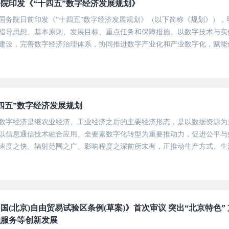
院印发《“十四五”数字经济发展规划》
国务院日前印发《“十四五”数字经济发展规划》（以下简称《规划》），
指导思想、基本原则、发展目标、重点任务和保障措施。以数字技术与实
建设，完善数字经济治理体系，协同推进数字产业化和产业数字化，赋能
式，不断做强做优做大我国数字经济，为构建数字中国提供有力支撑。鼓
...
四五”数字经济发展规划
数字经济是继农业经济、工业经济之后的主要经济形态，是以数据资源为
以信息通信技术融合应用、全要素数字化转型为重要推动力，促进公平与
速度之快、辐射范围之广、影响程度之深前所未有，正推动生产方式、生
要素资源、重塑全球经济结构、改变全球竞争格局的关键力量。
国(北京)自由贸易试验区条例(草案)》首次审议 突出“北京特色
融服务等创新发展