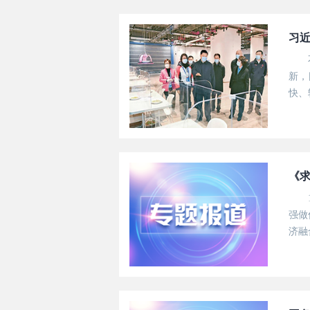
习
新，
快、
本领
政治
《
强做
济融
作。
服务