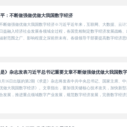
近平：不断做强做优做大我国数字经济
不断做强做优做大我国数字经济※习近平近年来，互联网、大数据、云计
日益融入经济社会发展各领域全过程，各国竞相制定数字经济发展战略、
辐射范围之广、影响程度之深前所未有。各级领导干部要提高数字经济思
，强化安全意识，推动数字经济更好服务和融入新发展格局。※这是习近平总
局第三十四次...
求是》杂志发表习近平总书记重要文章不断做强做优做大我国数
1月16日出版的第2期《求是》杂志将发表中共中央总书记、国家主席、
优做大我国数字经济》。文章指出，要加强关键核心技术攻关，加快新型
合发展，推进重点领域数字产业发展，规范数字经济发展，完善数字经济
各级领导干部要提高数字经济思维能力和专业素质，增强发展数字经济本
和融入新发...