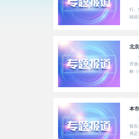
行。
础设
路”
的产业
北
开放
称《
本
链在
局正