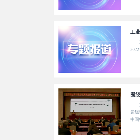
络、
价值
工业
20
围
党组
中国
字经
感、.