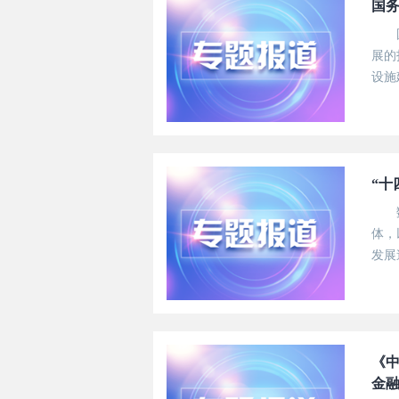
国务
展的
设施
新模
经济细
“十
体，
发展
全球
《中
金