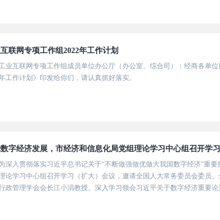
类脑智能、量子计算等未来科技前沿领域。“《方案》将推动本市数字经
，激发数...
互联网专项工作组2022年工作计划
工业互联网专项工作组成员单位办公厅（办公室、综合司）：经商各单位
22年工作计划》印发给你们，请认真抓好落实。
绕数字经济发展，市经济和信息化局党组理论学习中心组召开学
为深入贯彻落实习近平总书记关于“不断做强做优做大我国数字经济”重要指
理论学习中心组召开学习（扩大）会议，邀请全国人大常务委员会委员、
行政管理学会会长江小涓教授。深入学习领会习近平关于数字经济重要论
济发展规划》，围绕建成全球数字经济标杆城市，抓住机遇，认清差距，以
..